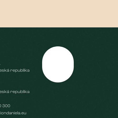
,
Nahoru
eská republika
eská republika
0 300
iondaniela.eu