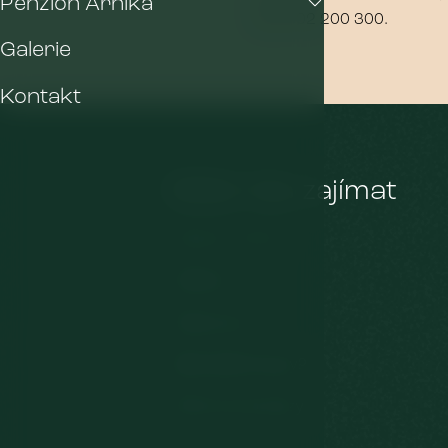
Penzion Arnika
420 702 200 300.
Galerie
Kontakt
Může Vás zajímat
Penzion Arnika
Wellness
Restaurace
Máte další dotazy?
Dárkové poukazy