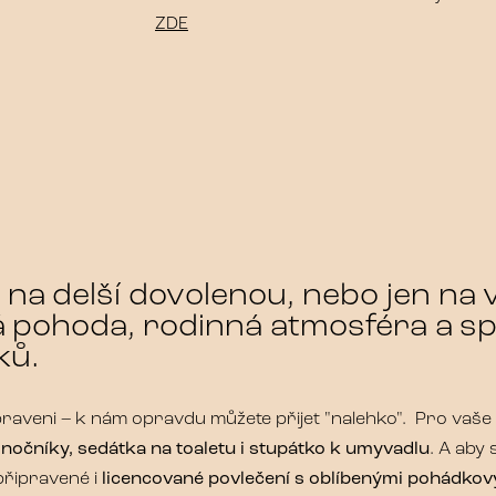
ZDE
e na delší dovolenou, nebo jen na 
á pohoda, rodinná atmosféra a s
ků.
raveni – k nám opravdu můžete přijet "nalehko". Pro vaše 
 nočníky, sedátka na toaletu i stupátko k umyvadlu
. A aby 
připravené i
licencované povlečení s oblíbenými pohádkov