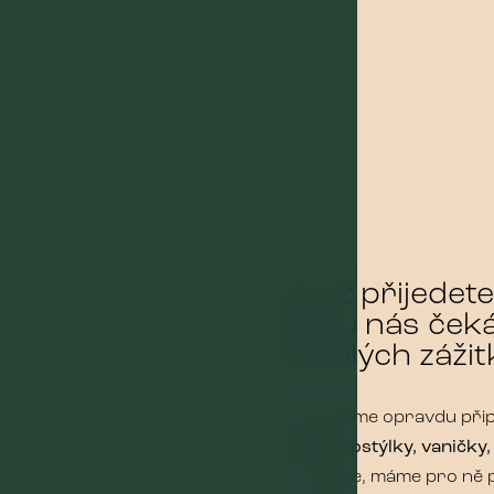
Ať už přijedet
vás u nás ček
skvělých zážit
Na děti jsme opravdu přip
dětské postýlky, vaničky,
co nejlépe, máme pro ně 