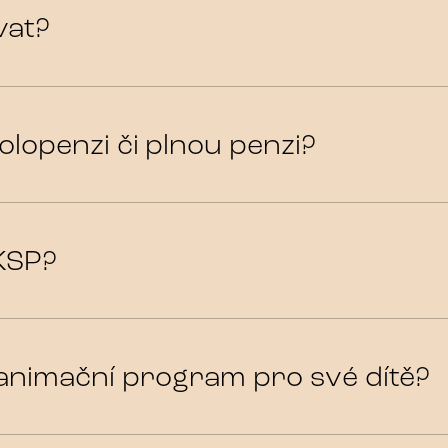
vat?
olopenzi či plnou penzi?
KSP?
animační program pro své dítě?