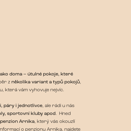
 jako doma – útulné pokoje, které
běr z
několika variant a typů pokojů
,
u, která vám vyhovuje nejvíc.
, páry i jednotlivce
, ale rádi u nás
oly, sportovní kluby apod
. Hned
penzion Arnika
, který vás okouzlí
informací o penzionu Arnika, najdete