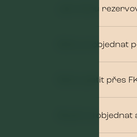
Jak mohu rezervo
Mohu si objednat p
Mohu platit přes F
Musím si objednat 