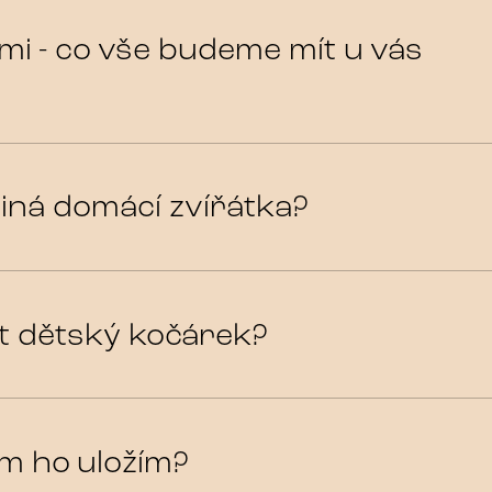
mi - co vše budeme mít u vás
jiná domácí zvířátka?
t dětský kočárek?
am ho uložím?