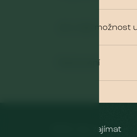
Je u vás možnost u
Parkování
Může Vás zajímat