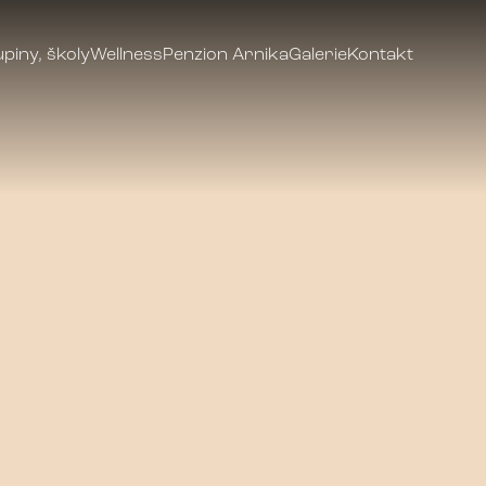
piny, školy
Wellness
Penzion Arnika
Galerie
Kontakt