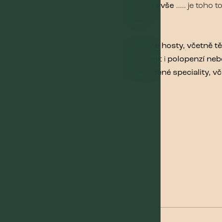
A to není vše
..... je toh
s dětmi
Pro naše hosty, včetně t
zpříjemnit i
polopenzí neb
ani oblíbené speciality, 