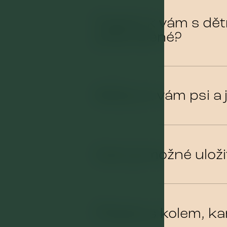
Pojedu k vám s dět
připravené?
Můžou k vám psi a 
Kam je možné uloži
Přijedu s kolem, k