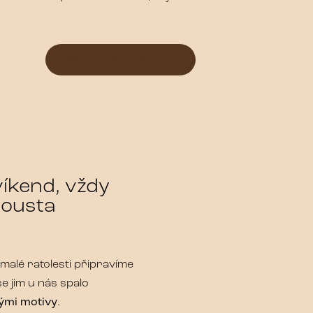
Objevte naše pokoje
víkend, vždy
pousta
malé ratolesti připravíme
se jim u nás spalo
ými motivy
.