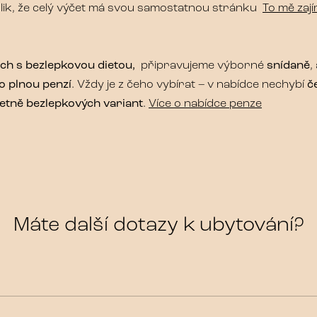
o tolik, že celý výčet má svou samostatnou stránku
To mě zaj
ěch s bezlepkovou dietou,
připravujeme výborné
snídaně
,
o plnou penzí
. Vždy je z čeho vybírat – v nabídce nechybí
č
včetně bezlepkových variant
.
Více o nabídce penze
Máte další dotazy k ubytování?