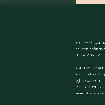
📩 Kontakt
Möchten Sie Momente der Entspann
des Komforts und des Wohlbefinde
in unserem Berggasthaus ARNIKA
erleben?
Kontaktieren Sie uns und wir erstell
Ihnen gerne ein unverbindliches An
und prüfen die Verfügbarkeit von
Terminen. Wir freuen uns, wenn Sie
Ihre Gruppe Teil unserer Gästefamili
werden. 💛