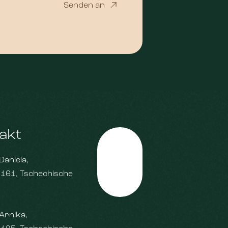
Senden an
akt
Daniela,
Top
 161, Tschechische
Arnika,