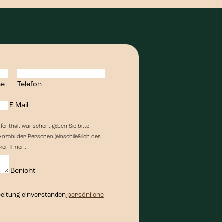
me
Telefon
E-Mail
enthalt wünschen, geben Sie bitte
nzahl der Personen (einschließlich des
ken Ihnen.
Bericht
rbeitung einverstanden
persönliche