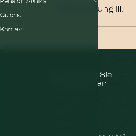
Pension Arnika
Überprüfung III.
Galerie
Kontakt
Das könnte Sie
interessieren
Pension Arnika
Wellness
Restaurant
Haben Sie noch weitere Fragen?